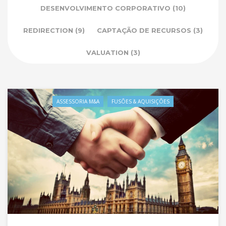
DESENVOLVIMENTO CORPORATIVO
(10)
REDIRECTION
(9)
CAPTAÇÃO DE RECURSOS
(3)
VALUATION
(3)
ASSESSORIA M&A
FUSÕES & AQUISIÇÕES