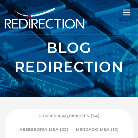
BLOG
REDIRECTION
FUSÕES & AQUISIÇÕES
(34)
ASSESSORIA M&A
(22)
MERCADO M&A
(12)