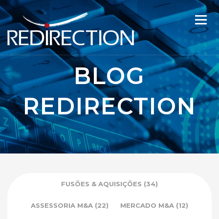
BLOG
REDIRECTION
FUSÕES & AQUISIÇÕES
(34)
ASSESSORIA M&A
(22)
MERCADO M&A
(12)