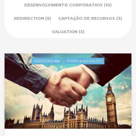
DESENVOLVIMENTO CORPORATIVO
(10)
REDIRECTION
(9)
CAPTAÇÃO DE RECURSOS
(3)
VALUATION
(3)
ASSESSORIA M&A
FUSÕES & AQUISIÇÕES